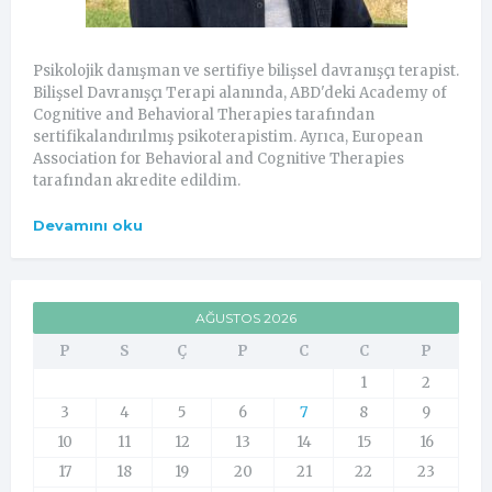
Psikolojik danışman ve sertifiye bilişsel davranışçı terapist.
Bilişsel Davranışçı Terapi alanında, ABD'deki Academy of
Cognitive and Behavioral Therapies tarafından
sertifikalandırılmış psikoterapistim. Ayrıca, European
Association for Behavioral and Cognitive Therapies
tarafından akredite edildim.
Devamını oku
AĞUSTOS 2026
P
S
Ç
P
C
C
P
1
2
3
4
5
6
7
8
9
10
11
12
13
14
15
16
17
18
19
20
21
22
23