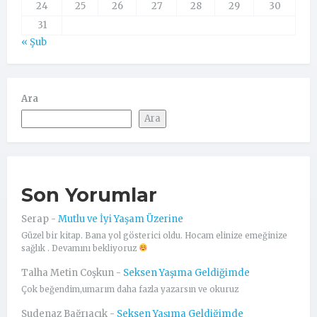
24
25
26
27
28
29
30
31
« Şub
Ara
Ara
Son Yorumlar
Serap
-
Mutlu ve İyi Yaşam Üzerine
Güzel bir kitap. Bana yol gösterici oldu. Hocam elinize emeğinize
sağlık . Devamını bekliyoruz
Talha Metin Coşkun
-
Seksen Yaşıma Geldiğimde
Çok beğendim,umarım daha fazla yazarsın ve okuruz
Sudenaz Bağrıaçık
-
Seksen Yaşıma Geldiğimde