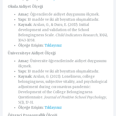
Okula Aidiyet Ölçeği
Amaç:
Öğrencilerde aidiyet duygusunu ölçmek.
Yapı:
10 madde ve iki alt boyuttan oluşmaktadır.
Kaynak:
Arslan, G., & Duru, E. (2017). Initial
development and validation of the School
Belongingness Scale.
Child Indicators Research
, 10(4),
1043-1058.
Ölçeğe Erişim:
Tıklayınız
Üniversiteye Aidiyet Ölçeği
Amaç:
Üniversite öğrencilerinde aidiyet duygusunu
ölçmek.
Yapı:
10 madde ve iki alt boyuttan oluşmaktadır.
Kaynak:
Arslan, G. (2021). Loneliness, college
belongingness, subjective vitality, and psychological
adjustment during coronavirus pandemic:
Development of the College Belongingness
Questionnaire.
Journal of Positive School Psychology
,
5(1), 17-31.
Ölçeğe Erişim:
Tıklayınız
Öğrenci Prososyallik Ölçeği