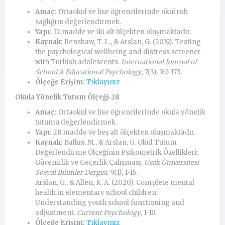
Amaç:
Ortaokul ve lise öğrencilerinde okul ruh
sağlığını değerlendirmek.
Yapı:
12 madde ve iki alt ölçekten oluşmaktadır.
Kaynak:
Renshaw, T. L., & Arslan, G. (2019). Testing
the psychological wellbeing and distress screener
with Turkish adolescents.
International Journal of
School & Educational Psychology
, 7(3), 165-173.
Ölçeğe Erişim:
Tıklayınız
Okula Yönelik Tutum Ölçeği-28
Amaç:
Ortaokul ve lise öğrencilerinde okula yönelik
tutumu değerlendirmek.
Yapı:
28 madde ve beş alt ölçekten oluşmaktadır.
Kaynak:
Balkıs, M., & Arslan, G. Okul Tutum
Değerlendirme Ölçeğinin Psikometrik Özellikleri:
Güvenirlik ve Geçerlik Çalışması.
Uşak Üniversitesi
Sosyal Bilimler Dergisi
, 9(1), 1-16.
Arslan, G., & Allen, K. A. (2020). Complete mental
health in elementary school children:
Understanding youth school functioning and
adjustment.
Current Psychology
, 1-10.
Ölçeğe Erişim:
Tıklayınız