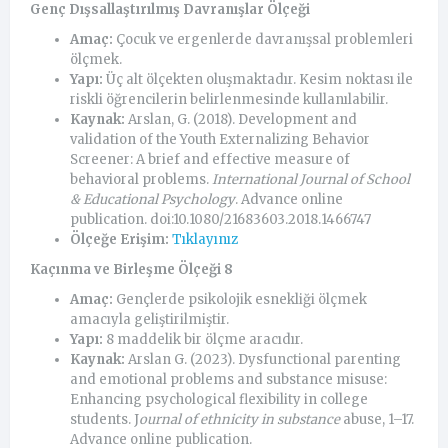
Genç Dışsallaştırılmış Davranışlar Ölçeği
Amaç:
Çocuk ve ergenlerde davranışsal problemleri
ölçmek.
Yapı:
Üç alt ölçekten oluşmaktadır. Kesim noktası ile
riskli öğrencilerin belirlenmesinde kullanılabilir.
Kaynak:
Arslan, G. (2018). Development and
validation of the Youth Externalizing Behavior
Screener: A brief and effective measure of
behavioral problems.
International Journal of School
& Educational Psychology
. Advance online
publication. doi:10.1080/21683603.2018.1466747
Ölçeğe Erişim:
Tıklayınız
Kaçınma ve Birleşme Ölçeği 8
Amaç:
Gençlerde psikolojik esnekliği ölçmek
amacıyla geliştirilmiştir.
Yapı:
8 maddelik bir ölçme aracıdır.
Kaynak:
Arslan G. (2023). Dysfunctional parenting
and emotional problems and substance misuse:
Enhancing psychological flexibility in college
students. J
ournal of ethnicity in substance
abuse, 1–17.
Advance online publication.