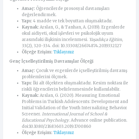
Amaç:
Öğrencilerde prososyal davranışları
değerlendirmek.
Yapı:
4 madde ve tek boyuttan oluşmaktadır.
Kaynak:
Arslan, G., & Tanhan, A. (2019). Ergenlerde
okul aidiyeti, okul işlevleri ve psikolojik uyum
arasındaki ilişkinin incelenmesi.
Yaşadıkça Eğitim
,
33(2), 320-334. doi: 10.33308/26674874.2019332127
Ölçeğe Erişim:
Tıklayınız
Genç İçselleştirilmiş Davranışlar Ölçeği
Amaç:
Çocuk ve ergenlerde içselleştirilmiş davranış
problemlerini ölçmek.
Yapı:
İki alt ölçekten oluşmaktadır. Kesim noktası ile
riskli öğrencilerin belirlenmesinde kullanılabilir.
Kaynak:
Arslan, G. (2020). Measuring Emotional
Problems in Turkish Adolescents: Development and
Initial Validation of the Youth Internalizing Behavior
Screener.
International Journal of School &
Educational Psychology
. Advance online publication.
doi:10.1080/21683603.2019.1700860
Ölçeğe Erişim:
Tıklayınız