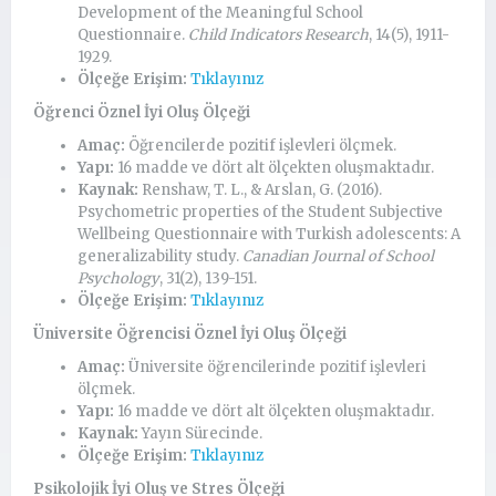
Development of the Meaningful School
Questionnaire.
Child Indicators Research
, 14(5), 1911-
1929.
Ölçeğe Erişim:
Tıklayınız
Öğrenci Öznel İyi Oluş Ölçeği
Amaç:
Öğrencilerde pozitif işlevleri ölçmek.
Yapı:
16 madde ve dört alt ölçekten oluşmaktadır.
Kaynak:
Renshaw, T. L., & Arslan, G. (2016).
Psychometric properties of the Student Subjective
Wellbeing Questionnaire with Turkish adolescents: A
generalizability study.
Canadian Journal of School
Psychology
, 31(2), 139-151.
Ölçeğe Erişim:
Tıklayınız
Üniversite Öğrencisi Öznel İyi Oluş Ölçeği
Amaç:
Üniversite öğrencilerinde pozitif işlevleri
ölçmek.
Yapı:
16 madde ve dört alt ölçekten oluşmaktadır.
Kaynak:
Yayın Sürecinde.
Ölçeğe Erişim:
Tıklayınız
Psikolojik İyi Oluş ve Stres Ölçeği