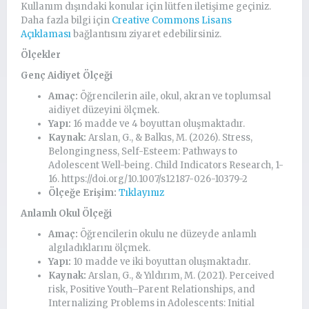
Kullanım dışındaki konular için lütfen iletişime geçiniz.
Daha fazla bilgi için
Creative Commons Lisans
Açıklaması
bağlantısını ziyaret edebilirsiniz.
Ölçekler
Genç Aidiyet Ölçeği
Amaç:
Öğrencilerin aile, okul, akran ve toplumsal
aidiyet düzeyini ölçmek.
Yapı:
16 madde ve 4 boyuttan oluşmaktadır.
Kaynak:
Arslan, G., & Balkıs, M. (2026). Stress,
Belongingness, Self-Esteem: Pathways to
Adolescent Well-being. Child Indicators Research, 1-
16. https://doi.org/10.1007/s12187-026-10379-2
Ölçeğe Erişim:
Tıklayınız
Anlamlı Okul Ölçeği
Amaç:
Öğrencilerin okulu ne düzeyde anlamlı
algıladıklarını ölçmek.
Yapı:
10 madde ve iki boyuttan oluşmaktadır.
Kaynak:
Arslan, G., & Yıldırım, M. (2021). Perceived
risk, Positive Youth–Parent Relationships, and
Internalizing Problems in Adolescents: Initial